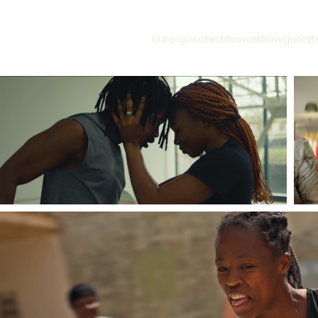
eure geschichte
workflow
geteil