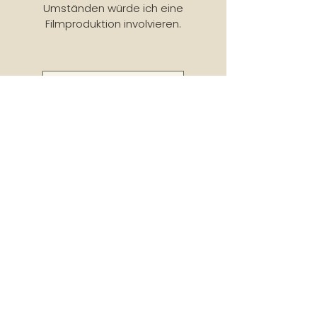
Umständen würde ich eine
Filmproduktion involvieren.
Kleines Team-Beispiele
Solo KI
KI ist ein starkes Werkzeug für die
Umsetzung von abstrakten oder
technisch aufwendigen Ideen bei
kleinem Budget. Sie kann mit der
richtigen Führung in der Tat ganze